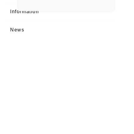
Information
News
Recruit
salonwork
works
最新記事