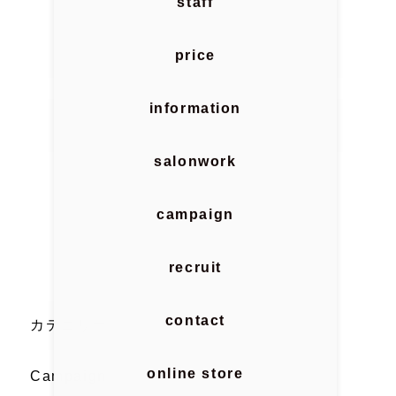
staff
price
information
salonwork
campaign
recruit
contact
カテゴリー
online store
Campaign