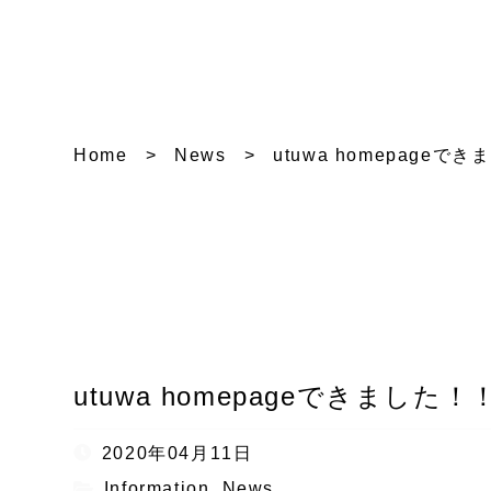
Home
News
utuwa homepageで
utuwa homepageできました！
2020年04月11日
Information
,
News