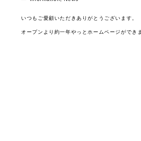
いつもご愛顧いただきありがとうございます。
オープンより約一年やっとホームページができ
今まで情報がわかりずらく大変ご迷惑おかけし
こちらを様々なプラットホームにし、
よりお客様にご利用いただきやすい環境を作っ
今後ともウツワをどうぞよろしくお願いいたし
代表 黒須光雄
F
T
E
共
a
w
m
有
c
itt
ai