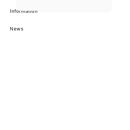
Information
News
Recruit
salonwork
works
最新記事