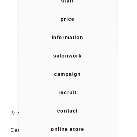
staff
price
information
salonwork
campaign
recruit
contact
カテゴリー
online store
Campaign